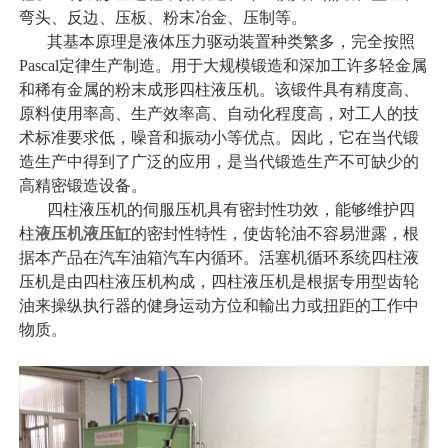
弯头、反边、压板、粉末冶金、压制等。
其基本原理是液体压力驱动装置种类繁多，完全按照
Pascal定律生产制造。用于大规模锻造和深加工许多轻金属
和稀有金属的粉末成形四柱液压机。该锻件具有精度高、
原料使用率高、生产效率高、自动化程度高，对工人的技
术标准要求低，噪音和振动小等优点。因此，它在当代锻
造生产中得到了广泛的应用，是当代锻造生产不可缺少的
高精密锻造设备。
四柱液压机的伺服压机具有密封性功效，能够维护四
柱
液压机液压缸
的密封性特性，使齿轮油不容易泄露，根
据本产品在汽车油箱汽车内循环。活塞机循环系统四柱液
压机是由四柱液压机构成，四柱液压机是根据专用型齿轮
油来操纵执行器的健身运动方位和輸出力或扭距的工作中
物质。