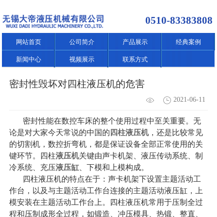
0510-83383808
网站首页
公司简介
产品展示
经典案例
新闻中心
视频展示
联系方式
密封性毁坏对四柱液压机的危害
2021-06-11
密封性能在数控车床的整个使用过程中至关重要。无
论是对大家今天常说的中国的
四柱液压机
，还是比较常见
的切割机，数控折弯机，都是保证设备全部正常使用的关
键环节。四柱
液压机
关键由声卡机架、液压传动系统、制
冷系统、充压
液压缸
、下模和上模构成。
四柱液压机的特点在于：声卡机架下设置主题活动工
作台，以及与主题活动工作台连接的主题活动液压缸，上
模安装在主题活动工作台上。四柱液压机常用于压制全过
程和压制成形全过程，如锻造、冲压模具、热锻、整直、