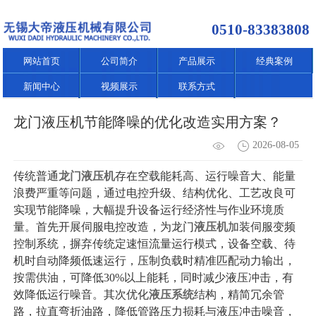
0510-83383808
网站首页
公司简介
产品展示
经典案例
新闻中心
视频展示
联系方式
龙门液压机节能降噪的优化改造实用方案？
2026-08-05
传统普通
龙门液压机
存在空载能耗高、运行噪音大、能量
浪费严重等问题，通过电控升级、结构优化、工艺改良可
实现节能降噪，大幅提升设备运行经济性与作业环境质
量。首先开展伺服电控改造，为龙门
液压机
加装伺服变频
控制系统，摒弃传统定速恒流量运行模式，设备空载、待
机时自动降频低速运行，压制负载时精准匹配动力输出，
按需供油，可降低30%以上能耗，同时减少液压冲击，有
效降低运行噪音。其次优化
液压系统
结构，精简冗余管
路，拉直弯折油路，降低管路压力损耗与液压冲击噪音，