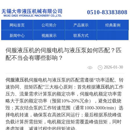
0510-83383808
网站首页
公司简介
产品展示
经典案例
新闻中心
视频展示
联系方式
伺服液压机的伺服电机与液压泵如何匹配？匹
配不当会有哪些影响？
2026-01-30
伺服液压机
伺服电机与液压泵的匹配需遵循“功率适配、转
速协同、扭矩匹配”三大核心原则：首先根据
液压机
的工作
压力、流量需求计算泵的额定功率，伺服电机额定功率需
略大于泵的额定功率（预留10%-20%冗余），避免过载烧
毁；其次结合泵的工作转速范围（通常1000-3000r/min）选
择电机转速，确保泵在高效区间运行；最后根据系统峰值
负载计算所需扭矩，电机额定扭矩需覆盖峰值扭矩，同时
考虑加速、减速过程中的扭矩波动。